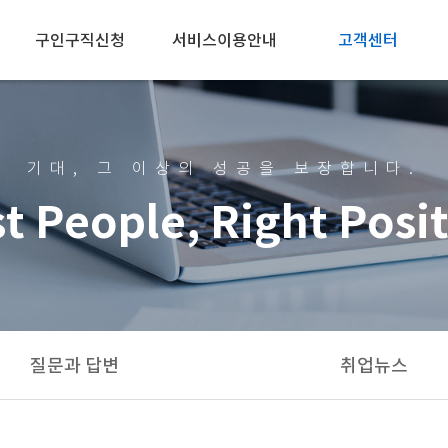
구인구직신청
서비스이용안내
고객센터
개인회원
개인회원
공지사항
기업회원
기업회원
질문과 답변
기대, 그 이상의 성공을 보장합니다.
취업뉴스
t People, Right Posi
관리자에게
질문과 답변
취업뉴스