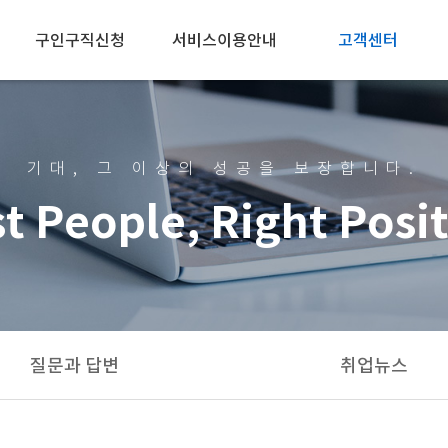
구인구직신청
서비스이용안내
고객센터
개인회원
개인회원
공지사항
기업회원
기업회원
질문과 답변
기대, 그 이상의 성공을 보장합니다.
취업뉴스
t People, Right Posi
관리자에게
질문과 답변
취업뉴스